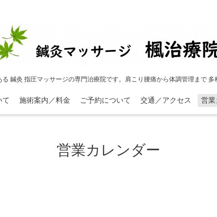
ある 鍼灸 指圧マッサージの専門治療院です。肩こり腰痛から体調管理まで 多
いて
施術案内／料金
ご予約について
交通／アクセス
営業
営業カレンダー