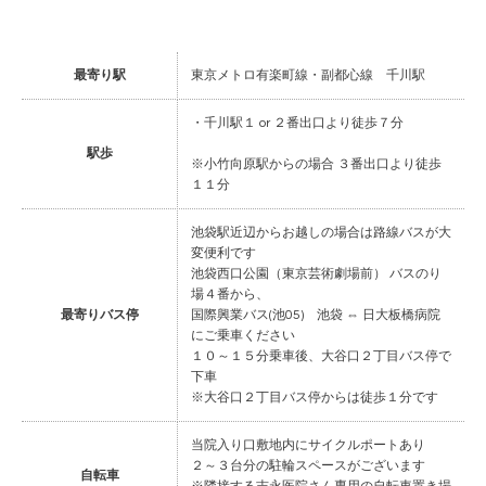
最寄り駅
東京メトロ有楽町線・副都心線 千川駅
・千川駅１ or ２番出口より徒歩７分
駅歩
※小竹向原駅からの場合 ３番出口より徒歩
１１分
池袋駅近辺からお越しの場合は路線バスが大
変便利です
池袋西口公園（東京芸術劇場前） バスのり
場４番から、
最寄りバス停
国際興業バス(池05) 池袋 ⇔ 日大板橋病院
にご乗車ください
１０～１５分乗車後、大谷口２丁目バス停で
下車
※大谷口２丁目バス停からは徒歩１分です
当院入り口敷地内にサイクルポートあり
２～３台分の駐輪スペースがございます
自転車