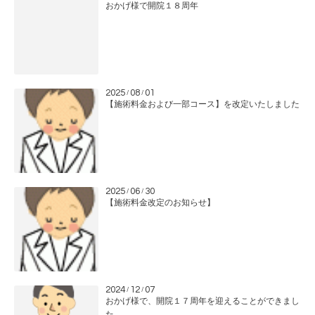
おかげ様で開院１８周年
2025
08
01
/
/
【施術料金および一部コース】を改定いたしました
2025
06
30
/
/
【施術料金改定のお知らせ】
2024
12
07
/
/
おかげ様で、開院１７周年を迎えることができまし
た。