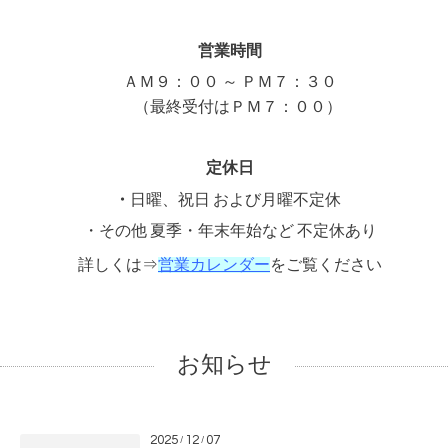
営業時間
ＡＭ９：００ ～ ＰＭ７：３０
（最終受付はＰＭ７：００）
定休日
・
日曜、
祝
日 および月曜不定休
・その他 夏季・年末年始など 不定休あり
詳しくは⇒
営業カレンダー
をご覧ください
お知らせ
2025
12
07
/
/