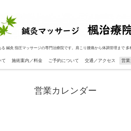
ある 鍼灸 指圧マッサージの専門治療院です。肩こり腰痛から体調管理まで 多
いて
施術案内／料金
ご予約について
交通／アクセス
営業
営業カレンダー