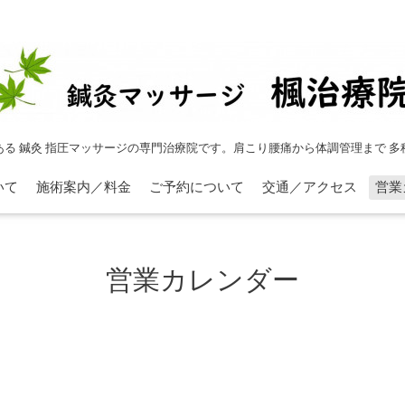
ある 鍼灸 指圧マッサージの専門治療院です。肩こり腰痛から体調管理まで 多
いて
施術案内／料金
ご予約について
交通／アクセス
営業
営業カレンダー