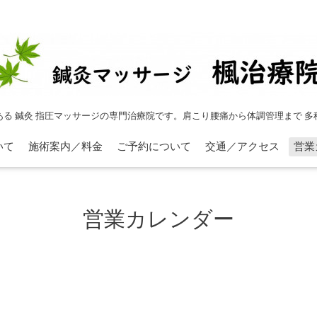
ある 鍼灸 指圧マッサージの専門治療院です。肩こり腰痛から体調管理まで 多
いて
施術案内／料金
ご予約について
交通／アクセス
営業
営業カレンダー