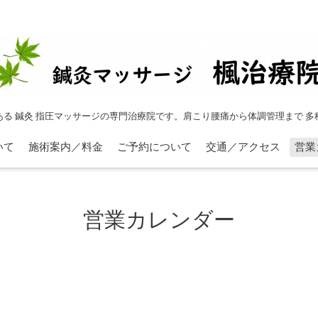
ある 鍼灸 指圧マッサージの専門治療院です。肩こり腰痛から体調管理まで 多
いて
施術案内／料金
ご予約について
交通／アクセス
営業
営業カレンダー