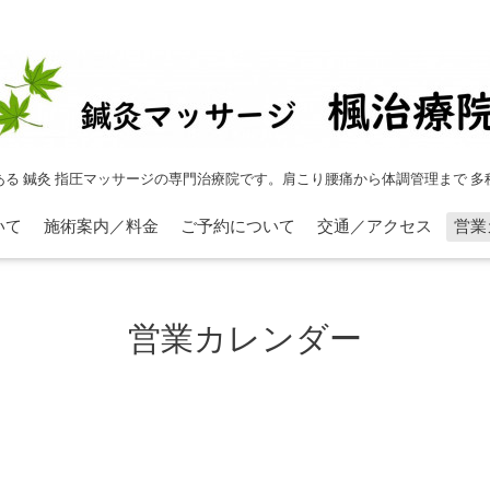
ある 鍼灸 指圧マッサージの専門治療院です。肩こり腰痛から体調管理まで 多
いて
施術案内／料金
ご予約について
交通／アクセス
営業
営業カレンダー