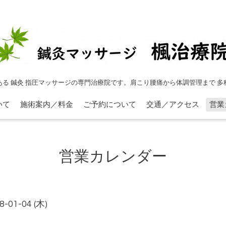
ある 鍼灸 指圧マッサージの専門治療院です。肩こり腰痛から体調管理まで 多
いて
施術案内／料金
ご予約について
交通／アクセス
営業
営業カレンダー
8-01-04 (木)